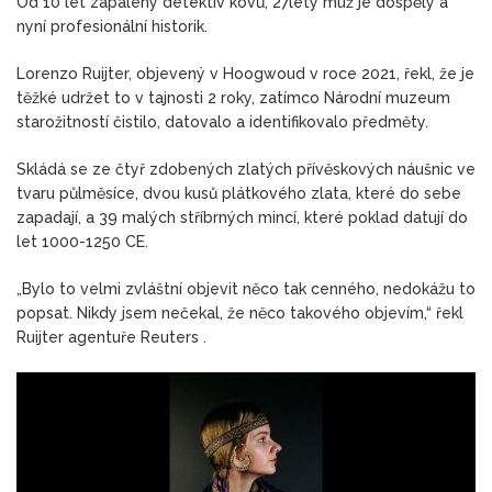
Od 10 let zapálený detektiv kovů, 27letý muž je dospělý a
nyní profesionální historik.
Lorenzo Ruijter, objevený v Hoogwoud v roce 2021, řekl, že je
těžké udržet to v tajnosti 2 roky, zatímco Národní muzeum
starožitností čistilo, datovalo a identifikovalo předměty.
Skládá se ze čtyř zdobených zlatých přívěskových náušnic ve
tvaru půlměsíce, dvou kusů plátkového zlata, které do sebe
zapadají, a 39 malých stříbrných mincí, které poklad datují do
let 1000-1250 CE.
„Bylo to velmi zvláštní objevit něco tak cenného, ​​nedokážu to
popsat. Nikdy jsem nečekal, že něco takového objevím,“
řekl
Ruijter agentuře Reuters
.