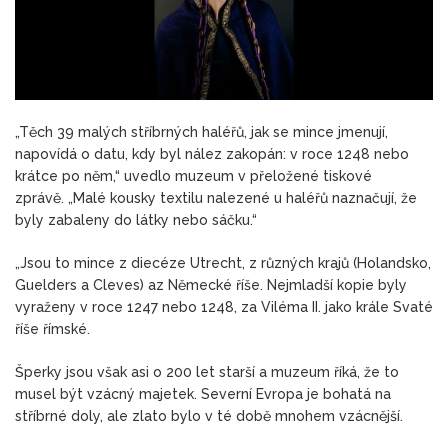
„Těch 39 malých stříbrných haléřů, jak se mince jmenují,
napovídá o datu, kdy byl nález zakopán: v roce 1248 nebo
krátce po něm,“ uvedlo muzeum
v přeložené tiskové
zprávě.
„Malé kousky textilu nalezené u haléřů naznačují, že
byly zabaleny do látky nebo sáčku.“
„Jsou to mince z diecéze Utrecht, z různých krajů (Holandsko,
Guelders a Cleves) az Německé říše. Nejmladší kopie byly
vyraženy v roce 1247 nebo 1248, za Viléma II. jako krále Svaté
říše římské.
Šperky jsou však asi o 200 let starší a muzeum říká, že to
musel být vzácný majetek. Severní Evropa je bohatá na
stříbrné doly, ale zlato bylo v té době mnohem vzácnější.