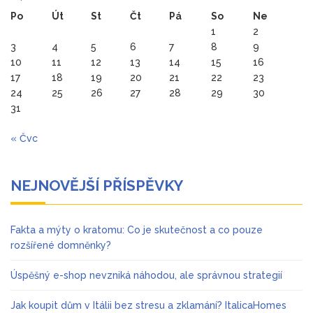
Po
Út
St
Čt
Pá
So
Ne
1
2
3
4
5
6
7
8
9
10
11
12
13
14
15
16
17
18
19
20
21
22
23
24
25
26
27
28
29
30
31
« Čvc
NEJNOVĚJŠÍ PŘÍSPĚVKY
Fakta a mýty o kratomu: Co je skutečnost a co pouze
rozšířené domněnky?
Úspěšný e-shop nevzniká náhodou, ale správnou strategií
Jak koupit dům v Itálii bez stresu a zklamání? ItalicaHomes