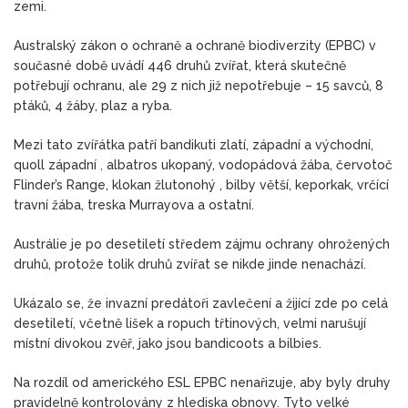
zemi.
ohrožen
druhů
Australský zákon o ochraně a ochraně biodiverzity (EPBC) v
současné době uvádí 446 druhů zvířat, která skutečně
potřebují ochranu, ale 29 z nich již nepotřebuje – 15 savců, 8
ptáků, 4 žáby, plaz a ryba.
Mezi tato zvířátka patří bandikuti zlatí, západní a východní,
quoll západní
,
albatros ukopaný, vodopádová žába, červotoč
Flinder’s Range,
klokan žlutonohý
, bilby větší, keporkak, vrčící
travní žába, treska Murrayova a ostatní.
Austrálie je po desetiletí středem zájmu ochrany ohrožených
druhů, protože tolik druhů zvířat se nikde jinde nenachází.
Ukázalo se, že invazní predátoři zavlečení a žijící zde po celá
desetiletí, včetně lišek a ropuch třtinových, velmi narušují
místní divokou zvěř, jako jsou bandicoots a bilbies.
Na rozdíl od amerického ESL EPBC nenařizuje, aby byly druhy
pravidelně kontrolovány z hlediska obnovy. Tyto velké