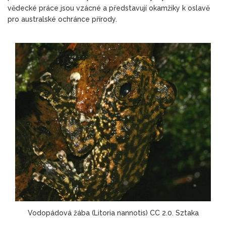
vědecké práce jsou vzácné a představují okamžiky k oslavě
pro australské ochránce přírody.
Vodopádová žába (Litoria nannotis) CC 2.0. Sztaka