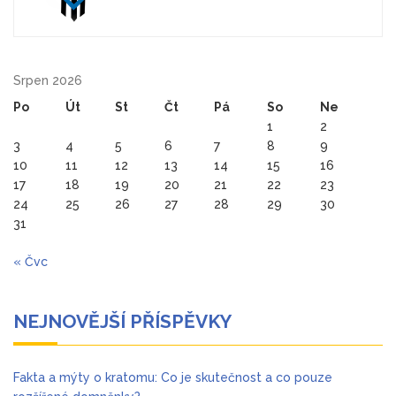
Srpen 2026
Po
Út
St
Čt
Pá
So
Ne
1
2
3
4
5
6
7
8
9
10
11
12
13
14
15
16
17
18
19
20
21
22
23
24
25
26
27
28
29
30
31
« Čvc
NEJNOVĚJŠÍ PŘÍSPĚVKY
Fakta a mýty o kratomu: Co je skutečnost a co pouze